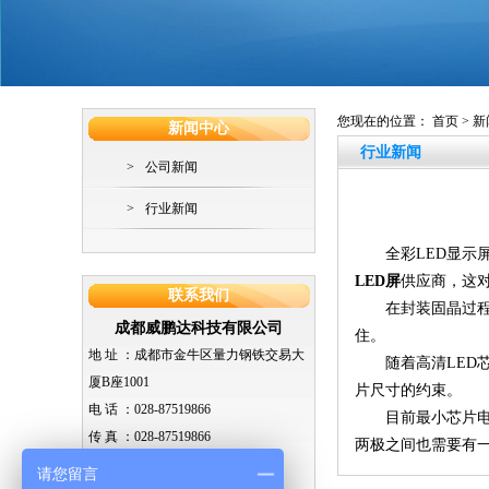
您现在的位置：
首页
>
新
新闻中心
行业新闻
>
公司新闻
>
行业新闻
全彩LED显示屏的
LED屏
供应商，这
联系我们
在封装固晶过程中，
成都威鹏达科技有限公司
住。
地 址 ：
成都市金牛区量力钢铁交易大
随着高清LED芯
厦B座1001
片尺寸的约束。
电 话 ：
028-87519866
目前最小芯片电极
传 真 ：
028-87519866
两极之间也需要有
手 机 ：
15982265212
请您留言