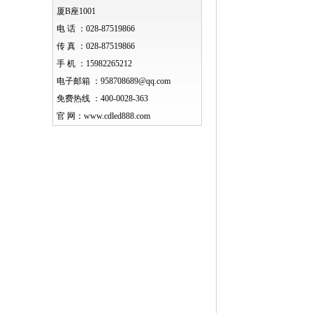
厦B座1001
电 话 ：
028-87519866
传 真 ：
028-87519866
手 机 ：
15982265212
电子邮箱 ：
958708689@qq.com
免费热线 ：
400-0028-363
官 网：
www.cdled888.com