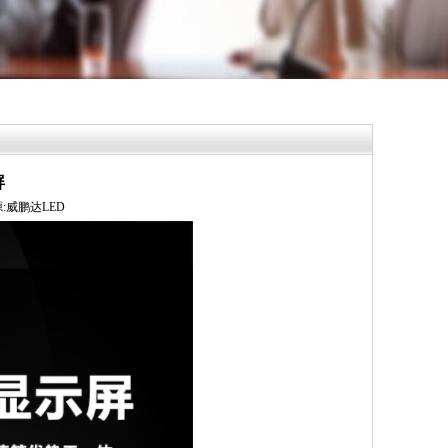
屏
来源:威鹏达LED