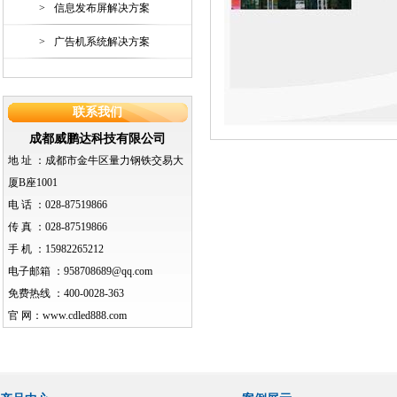
>
信息发布屏解决方案
>
广告机系统解决方案
联系我们
成都威鹏达科技有限公司
地 址 ：
成都市金牛区量力钢铁交易大
厦B座1001
电 话 ：
028-87519866
传 真 ：
028-87519866
手 机 ：
15982265212
电子邮箱 ：
958708689@qq.com
免费热线 ：
400-0028-363
官 网：
www.cdled888.com