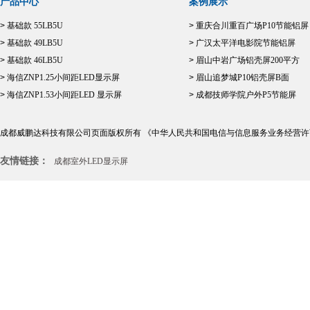
产品中心
案例展示
>
基础款 55LB5U
>
重庆合川重百广场P10节能铝屏
>
基础款 49LB5U
>
广汉太平洋电影院节能铝屏
>
基础款 46LB5U
>
眉山中岩广场铝壳屏200平方
>
海信ZNP1.25小间距LED显示屏
>
眉山追梦城P10铝壳屏B面
>
海信ZNP1.53小间距LED 显示屏
>
成都技师学院户外P5节能屏
成都威鹏达科技有限公司页面版权所有
《中华人民共和国电信与信息服务业务经营许
友情链接：
成都室外LED显示屏