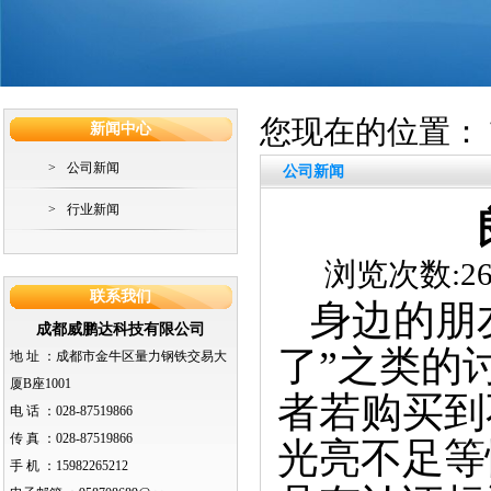
您现在的位置：
新闻中心
>
公司新闻
公司新闻
>
行业新闻
浏览次数:262
联系我们
身边的朋友
成都威鹏达科技有限公司
了”之类的
地 址 ：
成都市金牛区量力钢铁交易大
厦B座1001
者若购买到
电 话 ：
028-87519866
传 真 ：
028-87519866
光亮不足等
手 机 ：
15982265212