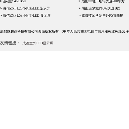
>
基础款 46LB5U
>
眉山中岩广场铝壳屏200平方
>
海信ZNP1.25小间距LED显示屏
>
眉山追梦城P10铝壳屏B面
>
海信ZNP1.53小间距LED 显示屏
>
成都技师学院户外P5节能屏
成都威鹏达科技有限公司页面版权所有
《中华人民共和国电信与信息服务业务经营许
友情链接：
成都室外LED显示屏